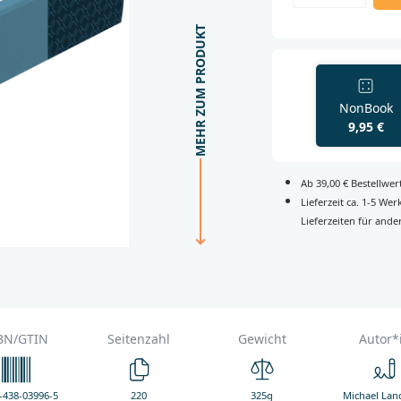
MEHR ZUM PRODUKT
NonBook
9,95 €
Ab 39,00 € Bestellwe
Lieferzeit ca. 1-5 We
Lieferzeiten für ande
BN/GTIN
Seitenzahl
Gewicht
Autor*
-438-03996-5
220
325g
Michael Lan