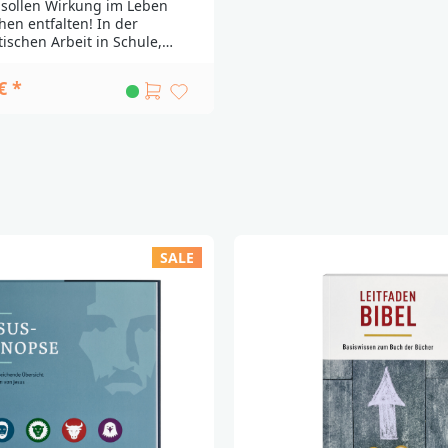
 sollen Wirkung im Leben
en entfalten! In der
tischen Arbeit in Schule,
 anderen Gruppen stellt
h häufig die Frage, wie
€ *
 optimal zur Geltung
werden können. Eine
bt die neue Bibelwortkartei
l Landgraf. Sie enthält 200
e Bibelverse aus dem Alten
euen Testament auf
Karten in einer praktischen
htel. Mithilfe der
chen Ideen im beiliegenden
d den zusätzlichen
SALE
arten können die
in vielfältiger Weise im
terricht, in der
enarbeit, in
ächskreisen, in Hauskreisen
r Gruppenarbeit eingesetzt
 AutorMichael Landgraf ist
her Schriftsteller und
Er hat zahlreiche Bücher
ionspädagogische Werke