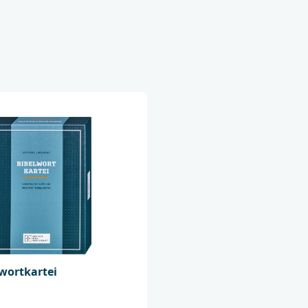
Deutsche Bibelgesel
Balinger Str. 31 A
70567 Stuttgart
produktsicherheit@
lwortkartei