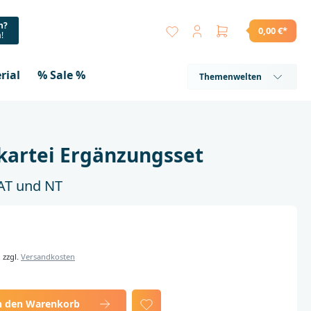
n?
0,00 €*
a!
rial
% Sale %
Themenwelten
kartei Ergänzungsset
 AT und NT
. zzgl.
Versandkosten
n den Warenkorb