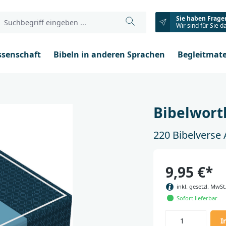
Sie haben Frage
Wir sind für Sie d
ssenschaft
Bibeln in anderen Sprachen
Begleitmate
Bibelwort
220 Bibelverse
9,95 €*
inkl. gesetzl. MwSt
Sofort lieferbar
I