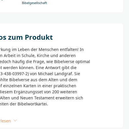
Bibelgesellschaft
fos zum Produkt
irkung im Leben der Menschen entfalten! In
en Arbeit in Schule, Kirche und anderen
jedoch häufig die Frage, wie Bibelverse optimal
t werden können. Eine Antwort gibt die
-3-438-03997-2) von Michael Landgraf. Sie
ählte Bibelverse aus dem Alten und dem
 einzelnen Karten in einer praktischen
 diesem Ergänzungsset von 200 weiteren
Alten und Neuen Testament erweitern sich
iten der Bibelwortkartei.
rlesen
_______________________________________
ktsicherheit wenden Sie sich bitte an: