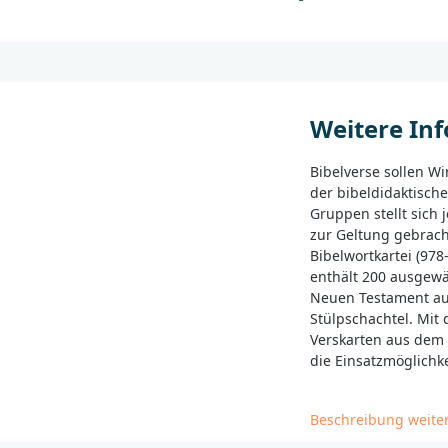
Weitere In
Bibelverse sollen W
der bibeldidaktisch
Gruppen stellt sich 
zur Geltung gebrach
Bibelwortkartei (978
enthält 200 ausgew
Neuen Testament auf
Stülpschachtel. Mit
Verskarten aus dem 
die Einsatzmöglichke
Beschreibung weite
______________________
Bei Fragen zur Produ