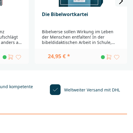
Die Bibelwortkartei
anz
Bibelverse sollen Wirkung im Leben
ufschlägt
der Menschen entfalten! In der
t anders als
bibeldidaktischen Arbeit in Schule,
literatur.
Kirche und anderen Gruppen stellt
ern eine
sich jedoch häufig die Frage, wie
24,95 € *
 finden
Bibelverse optimal zur Geltung
eschichten,
gebracht werden können. Eine
r und Musik
Antwort gibt die neue Bibelwortkartei
er und
von Michael Landgraf. Sie enthält 200
hlungen,
ausgewählte Bibelverse aus dem Alten
ber die
und dem Neuen Testament auf
 und kompetente
Weltweiter Versand mit DHL
tfaden
einzelnen Karten in einer praktischen
pakten
Stülpschachtel. Mithilfe der
 ihm ist das
umfangreichen Ideen im beiliegenden
lt, das
Booklet und den zusätzlichen
wissen zur
Methodenkarten können die
ichte der
Bibelworte in vielfältiger Weise im
tes zum
Religionsunterricht, in der
e großen
Konfirmandenarbeit, in