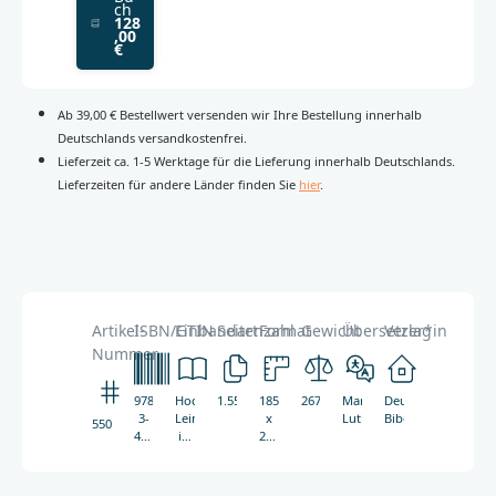
ch
128
,00
€
Ab 39,00 € Bestellwert versenden wir Ihre Bestellung innerhalb
Deutschlands versandkostenfrei.
Lieferzeit ca. 1-5 Werktage für die Lieferung innerhalb Deutschlands.
Lieferzeiten für andere Länder finden Sie
hier
.
Artikel-
ISBN/GTIN
Einbandart
Seitenzahl
Format
Gewicht
Übersetzer*in
Verlag
Nummer
978-
Hochwertige
1.552
185
2678g
Martin
Deutsche
3-
Leinenausgabe
x
Luther
Bibelgesellschaft
5501
438-
im
275
05501-
Schmuckschuber
mm
9