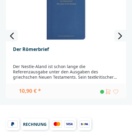
Der Römerbrief
Der Nestle-Aland ist schon lange die
Referenzausgabe unter den Ausgaben des
griechschen Neuen Testaments. Sein textkritischer
Apparat und die anderen Beigaben sind wertvolle
Hilfen für das wissenschaftliche Bibelstudium.
10,90 € *
Ergänzend dazu liegen jetzt zwei besonders wichtige
Texte des Neuen Testaments in einer Leseausgabe
vor: das Markusevangelium und der Römerbrief.
Diese Ausgabe bietet den griechischen Text ohne
jegliche Beigaben. Einer Seite mit Text steht jeweils
eine Leerseite gegenüber, die Raum für eigene
RECHNUNG
Anmerkungen bietet. Diese Hefte sind damit eine
wertvolle Hilfe für alle, die sich ganz auf den