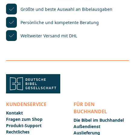
griechischen Text fokussieren und sich seine
Bedeutung erschließen
Größte und beste Auswahl
an Bibelausgaben
wollen.____________________________________________________
_________Bei Fragen zur Produktsicherheit wenden Sie
Persönliche und kompetente
Beratung
sich bitte an:Deutsche BibelgesellschaftBalinger Str.
31 A70567 Stuttgartproduktsicherheit@dbg.de
Weltweiter Versand mit DHL
KUNDENSERVICE
FÜR DEN
BUCHHANDEL
Kontakt
Fragen zum Shop
Die Bibel im Buchhandel
Produkt-Support
Außendienst
Rechtliches
Auslieferung