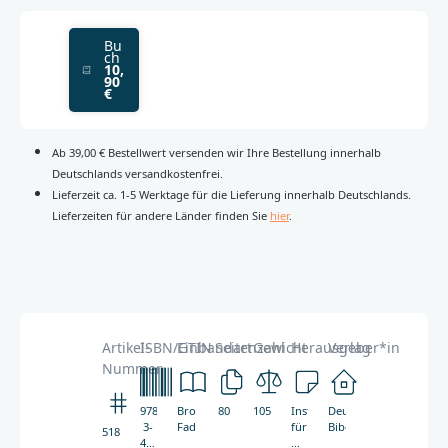
Bu
ch
10,
90
€
Ab 39,00 € Bestellwert versenden wir Ihre Bestellung innerhalb
Deutschlands versandkostenfrei.
Lieferzeit ca. 1-5 Werktage für die Lieferung innerhalb Deutschlands.
Lieferzeiten für andere Länder finden Sie
hier
.
Artikel-
ISBN/GTIN
Einbandart
Seitenzahl
Gewicht
Herausgeber*in
Verlag
Nummer
978-
Broschur,
80
105g
Institut
Deutsche
3-
Fadenheftung
für
Bibelgesellschaft
5185
438-
Neutestamentliche