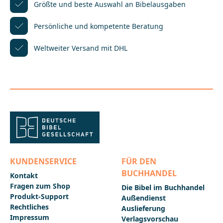
Layout.Mit Einführungen in jedes biblische Buch,
Größte und beste Auswahl
an Bibelausgaben
Zwischenüberschriften, Anmerkungen,
Verweisstellen und einem Anhang mit Stichwort- und
Persönliche und kompetente
Beratung
Personenregister, Zeittafel mit Sacherläuterungen
und 9 Karten. Als Schulbibel zugelassen.Die
Weltweiter Versand mit DHL
Einheitsübersetzung wird im gesamten
deutschsprachigen Raum genutzt und ist innerhalb
der katholischen Kirche die verbindliche Fassung für
Liturgie, Schule und
Seelsorge.________________________________________________
_____________Bei Fragen zur Produktsicherheit wenden
Sie sich bitte an:Deutsche BibelgesellschaftBalinger
Str. 31 A70567 Stuttgartproduktsicherheit@dbg.de
KUNDENSERVICE
FÜR DEN
BUCHHANDEL
Kontakt
Fragen zum Shop
Die Bibel im Buchhandel
Produkt-Support
Außendienst
Rechtliches
Auslieferung
Impressum
Verlagsvorschau