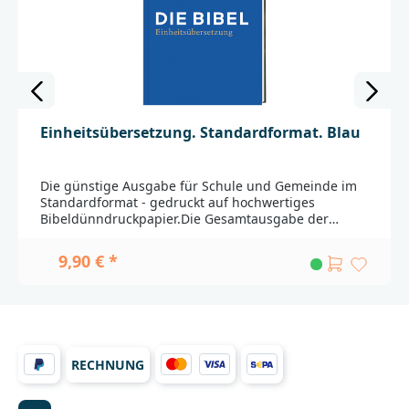
Einheitsübersetzung. Standardformat. Blau
Die günstige Ausgabe für Schule und Gemeinde im
Standardformat - gedruckt auf hochwertiges
Bibeldünndruckpapier.Die Gesamtausgabe der
Einheitsübersetzung der Heiligen Schrift, vollständig
durchgesehen und überarbeitet 2016.Genau: Eine
9,90 € *
Übersetzung ganz nah am Grundtext, mit
zusätzlichen Übersetzungsmöglichkeiten,
Kommentaren und Querverweisen.Komplett: Mit der
ganzen biblischen Überlieferung, ausführlichen
Zeittafeln und Karten.Verständlich: Gut lesbar durch
moderne Sprache und klare Gliederungen,
RECHNUNG
Einleitungen zu jedem biblischen Buch und einen
großen Anhang.Zweispaltiger Satz,
Bibeldünndruckpapier, gut lesbare Typografie, s/w-