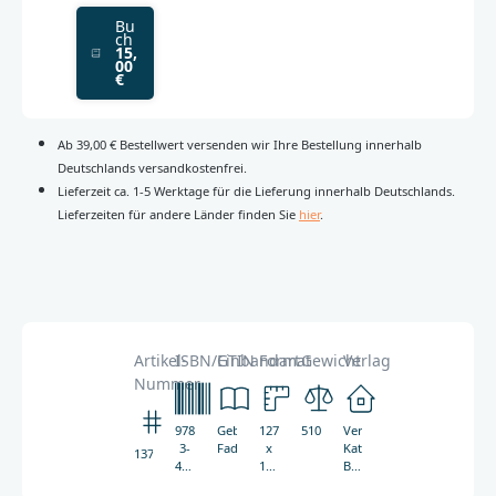
Bu
ch
15,
00
€
Ab 39,00 € Bestellwert versenden wir Ihre Bestellung innerhalb
Deutschlands versandkostenfrei.
Lieferzeit ca. 1-5 Werktage für die Lieferung innerhalb Deutschlands.
Lieferzeiten für andere Länder finden Sie
hier
.
Artikel-
ISBN/GTIN
Einbandart
Format
Gewicht
Verlag
Nummer
978-
Gebunden,
127
510g
Verlag
3-
Fadenheftung
x
Katholisches
1372
438-
199
Bibelwerk
01372-
mm
GmbH