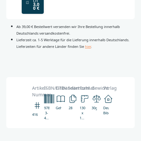
ch
3,0
0 €
Ab 39,00 € Bestellwert versenden wir Ihre Bestellung innerhalb
Deutschlands versandkostenfrei.
Lieferzeit ca. 1-5 Werktage für die Lieferung innerhalb Deutschlands.
Lieferzeiten für andere Länder finden Sie
hier
.
Artikel-
ISBN/GTIN
Einbandart
Seitenzahl
Format
Gewicht
Verlag
Nummer
978-
Geheftet
28
130
30g
Deutsche
3-
x
Bibelgesellschaft
4164
438-
130
04164-
mm
7