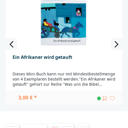
geprägt. Er war Leiter des Lektorats der Deutschen
Bibelgesellschaft________________________________________
_____________________Bei Fragen zur Produktsicherheit
wenden Sie sich bitte an:Deutsche
BibelgesellschaftBalinger Str. 31 A70567
Stuttgartproduktsicherheit@dbg.de
Ein Afrikaner wird getauft
Dieses Mini-Buch kann nur mit Mindestbestellmenge
von 4 Exemplaren bestellt werden."Ein Afrikaner wird
getauft" gehört zur Reihe "Was uns die Bibel
erzählt". Eine Serie in Kleinformat.Kees de Korts
liebevolle Illustrationen lassen die Geschichte von
3,00 € *
der Taufe eines Afrikaners in eindrücklichen Motiven
und klaren Farben erstrahlen. Dieses kleine
Bilderbuch ist ein wunderbares Geschenk: Behutsam
führt es Kinder ab drei Jahren an den Kern der
christlichen Botschaft heran.Der IllustratorKees de
Kort, geboren 1934 in Nijkerk, ist der Meister