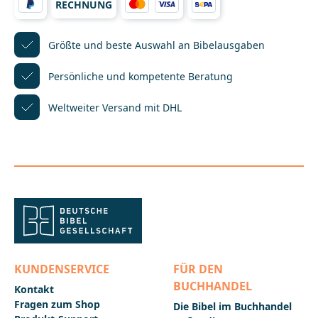
RECHNUNG
kindgemäßer, moderner Bibel-Illustration. Von 1956
bis 1962 studierte er Kunst in Amersfoort, Utrecht
und Amsterdam. Er lebt heute in
Bergen/Niederlande.Der AutorDr. Hellmut Haug
Größte und beste Auswahl
an Bibelausgaben
(1931-2009) hat maßgeblich die Gute Nachricht Bibel
geprägt. Er war Leiter des Lektorats der Deutschen
Persönliche und kompetente
Beratung
Bibelgesellschaft________________________________________
_____________________Bei Fragen zur Produktsicherheit
Weltweiter Versand mit DHL
wenden Sie sich bitte an:Deutsche
BibelgesellschaftBalinger Str. 31 A70567
Stuttgartproduktsicherheit@dbg.de
KUNDENSERVICE
FÜR DEN
BUCHHANDEL
Kontakt
Fragen zum Shop
Die Bibel im Buchhandel