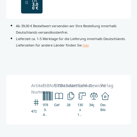
ch
3,0
0 €
Ab 39,00 € Bestellwert versenden wir Ihre Bestellung innerhalb
Deutschlands versandkostenfrei.
Lieferzeit ca. 1-5 Werktage für die Lieferung innerhalb Deutschlands.
Lieferzeiten für andere Länder finden Sie
hier
.
Artikel-
ISBN/GTIN
Einbandart
Seitenzahl
Format
Gewicht
Verlag
Nummer
978-
Geheftet
28
130
34g
Deutsche
3-
x
Bibelgesellschaft
4721
438-
130
04721-
mm
2