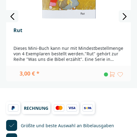
Rut
Dieses Mini-Buch kann nur mit Mindestbestellmenge
von 4 Exemplaren bestellt werden."Rut" gehört zur
Reihe "Was uns die Bibel erzählt". Eine Serie in
Kleinformat.Kees de Korts liebevolle Illustrationen
lassen die Geschichte von Rut in eindrücklichen
3,00 € *
Motiven und klaren Farben erstrahlen. Dieses kleine
Bilderbuch ist ein wunderbares Geschenk: Behutsam
führt es Kinder ab drei Jahren an den Kern der
christlichen Botschaft heran.Der IllustratorKees de
Kort, geboren 1934 in Nijkerk, ist der Meister
kindgemäßer, moderner Bibel-Illustration. Von 1956
RECHNUNG
bis 1962 studierte er Kunst in Amersfoort, Utrecht
und Amsterdam. Er lebt heute in
Bergen/Niederlande.Der AutorDr. Hellmut Haug
(1931-2009) hat maßgeblich die Gute Nachricht Bibel
Größte und beste Auswahl
an Bibelausgaben
geprägt. Er war Leiter des Lektorats der Deutschen
Bibelgesellschaft________________________________________