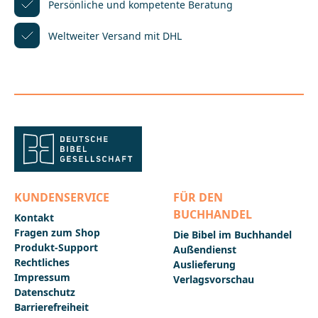
Persönliche und kompetente
Beratung
_____________________Bei Fragen zur Produktsicherheit
wenden Sie sich bitte an:Deutsche
Weltweiter Versand mit DHL
BibelgesellschaftBalinger Str. 31 A70567
Stuttgartproduktsicherheit@dbg.de
KUNDENSERVICE
FÜR DEN
BUCHHANDEL
Kontakt
Fragen zum Shop
Die Bibel im Buchhandel
Produkt-Support
Außendienst
Rechtliches
Auslieferung
Impressum
Verlagsvorschau
Datenschutz
Barrierefreiheit