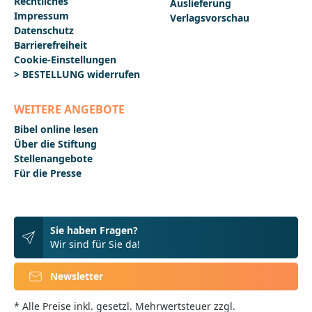
Rechtliches
Auslieferung
geredet« »Nicht von dem Wort
Impressum
weichen«Theologische Schwerpunkte: »Das lautere
Verlagsvorschau
Evangelium«Reformatorische ›Hauptwörter‹Worte,
Datenschutz
die haften bleiben und ins Herz dringenVon Luthers
Barrierefreiheit
Bibel zur heutigen LutherbibelVon der ersten
Cookie-Einstellungen
Vollbibel bis zu Luthers Tod 1546Spätere
> BESTELLUNG widerrufen
Veränderungen an Luthers
BibelübersetzungVereinheitlichungen und
Modernisierungen der LutherbibelDie Revision der
WEITERE ANGEBOTE
Lutherbibel zum Reformationsjahr 2017Passende
Bibel online lesen
Widmungsblätter zum Download finden Sie
hier_______________________________________________________
Über die Stiftung
______Bei Fragen zur Produktsicherheit wenden Sie
Stellenangebote
sich bitte an:Deutsche BibelgesellschaftBalinger Str.
Für die Presse
31 A70567 Stuttgartproduktsicherheit@dbg.de
Sie haben Fragen?
Wir sind für Sie da!
Newsletter
* Alle Preise inkl. gesetzl. Mehrwertsteuer zzgl.