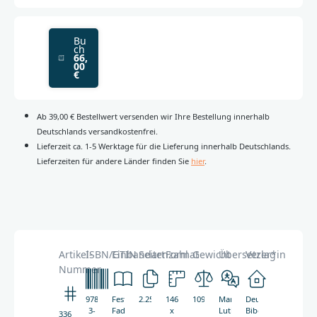
Bu
ch
66,
00
€
Ab 39,00 € Bestellwert versenden wir Ihre Bestellung innerhalb
Deutschlands versandkostenfrei.
Lieferzeit ca. 1-5 Werktage für die Lieferung innerhalb Deutschlands.
Lieferzeiten für andere Länder finden Sie
hier
.
Artikel-
ISBN/GTIN
Einbandart
Seitenzahl
Format
Gewicht
Übersetzer*in
Verlag
Nummer
978-
Festeinband,
2.250
146
1090g
Martin
Deutsche
3-
Fadenheftung,
x
Luther
Bibelgesellschaft
3369