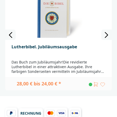
Lutherbibel. Jubiläumsausgabe
Das Buch zum Jubiläumsjahr!Die revidierte
Lutherbibel in einer attraktiven Ausgabe. Ihre
farbigen Sonderseiten vermitteln im Jubiläumsjahr
viel Wissenswertes zu Luthers Wirken als Reformator
und Bibelübersetzer – mit Hintergrundinformationen
28,00 € bis 24,00 € *
zur Revision 2017. Mit Apokryphen und farbigen
Landkarten am Buchende.Inhaltsübersicht der
Sonderseiten dieser exklusiven
Jubiläumsausgabe:Martin Luther: Leben und
GlaubenDie Jugendzeit 1483–1505Im Kloster 1505–
1513Die reformatorische Wende und der Streit um
RECHNUNG
den Ablass 1513–1518Der Prozess gegen Luther und