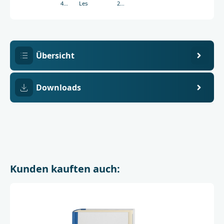
438-
Leseband
227
03369-
mm
7
Übersicht
Downloads
Kunden kauften auch: