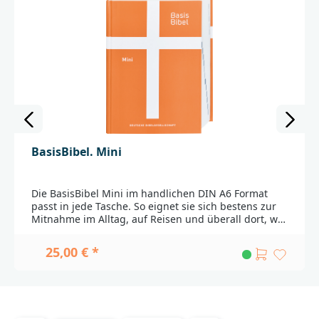
BasisBibel. Mini
Die BasisBibel Mini im handlichen DIN A6 Format
passt in jede Tasche. So eignet sie sich bestens zur
Mitnahme im Alltag, auf Reisen und überall dort, wo
der Platz knapp ist. Der gesamte Bibeltext, immer
schnell griffbereit. Wer sagt denn, dass Bibel
25,00 € *
unhandlich und schwer sein muss? Die BasisBibel im
Mini-Format ist klein, kompakt und passt in jede
Tasche. Obwohl diese Ausgabe etwas größer als die
sogenannten Senfkornausgaben ist, eignet sich die
BasisBibel Mini bestens zur Mitnahme im Alltag, auf