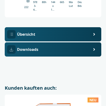
978-
80h
144
665g
Martin
Deutsche
3-
x
Luther
Bibelgesellschaft
2225
438-
152
02225-
mm
7
Übersicht
Downloads
Kunden kauften auch:
NEU