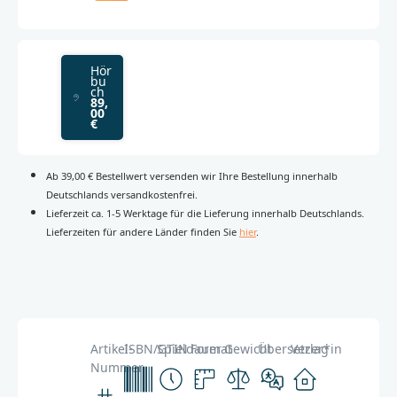
Hör
bu
ch
89,
00
€
Ab 39,00 € Bestellwert versenden wir Ihre Bestellung innerhalb
Deutschlands versandkostenfrei.
Lieferzeit ca. 1-5 Werktage für die Lieferung innerhalb Deutschlands.
Lieferzeiten für andere Länder finden Sie
hier
.
Artikel-
ISBN/GTIN
Spieldauer
Format
Gewicht
Übersetzer*in
Verlag
Nummer