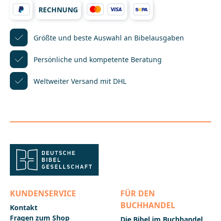
Reisen und überall dort, wo der Platz knapp ist. Das
RECHNUNG
flexible Cover ermöglicht eine gute Handhabe der
kleinen Ausgabe. Dabei enthält die BasisBibel Mini
den gesamten Inhalt der BasisBibel. Und auch im
kompakten Format gilt: Die BasisBibel ist einfach zu
Größte und beste Auswahl
an Bibelausgaben
lesen und gut zu verstehen.
Persönliche und kompetente
Beratung
Weltweiter Versand mit DHL
KUNDENSERVICE
FÜR DEN
BUCHHANDEL
Kontakt
Fragen zum Shop
Die Bibel im Buchhandel