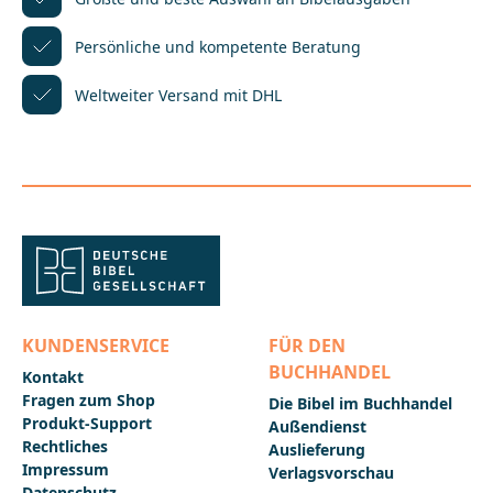
Downloadlink wid dort automatisch
hinterlegt.________________________________________________
Persönliche und kompetente
Beratung
_____________Bei Fragen zur Produktsicherheit wenden
Sie sich bitte an:Deutsche BibelgesellschaftBalinger
Weltweiter Versand mit DHL
Str. 31 A70567 Stuttgartproduktsicherheit@dbg.de
KUNDENSERVICE
FÜR DEN
BUCHHANDEL
Kontakt
Fragen zum Shop
Die Bibel im Buchhandel
Produkt-Support
Außendienst
Rechtliches
Auslieferung
Impressum
Verlagsvorschau
Datenschutz