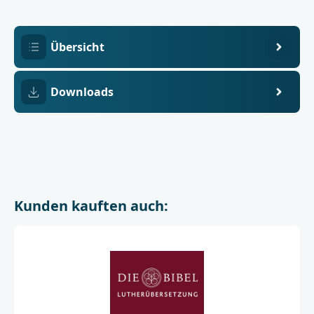
(außer
Kindle),
Smartphones,
Tablets,
Übersicht
PCs
und
Macs.
Enthält
Downloads
digitales
Wasserzeichen.
Kunden kauften auch: