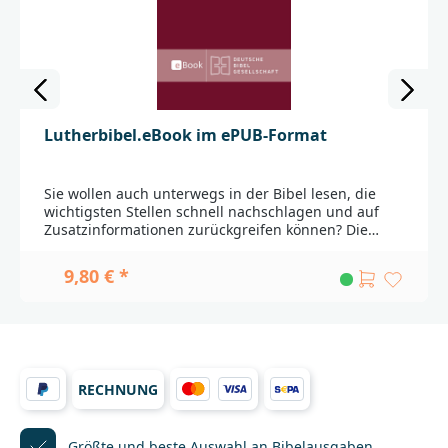
Lutherbibel.eBook im ePUB-Format
Sie wollen auch unterwegs in der Bibel lesen, die
wichtigsten Stellen schnell nachschlagen und auf
Zusatzinformationen zurückgreifen können? Die
ePUB-Ausgabe der Lutherbibel 2017 enthält den
vollständigen Bibeltext mitsamt allen Verweisstellen
9,80 € *
und Anmerkungen zum Text sowie die
umfangreichen Sach- und Worterklärungen. Das
Inhaltsverzeichnis und ein Schnellzugriff auf die
einzelnen Kapitel erleichtern den Zugang zum
Bibeltext.Das eBook enthält ein Wasserzeichen.Die
ePUB-Ausgaben sind sowohl für spezielle eBook-
RECHNUNG
Reader als auch für eBook-Apps auf Mobilgeräten
wie dem iPad geeignet.Die Kindle Edition erhalten
Sie direkt bei Amazon.Wichtig: Für den Download des
Produkts benötigen Sie ein Kundenkonto. Der
Größte und beste Auswahl
an Bibelausgaben