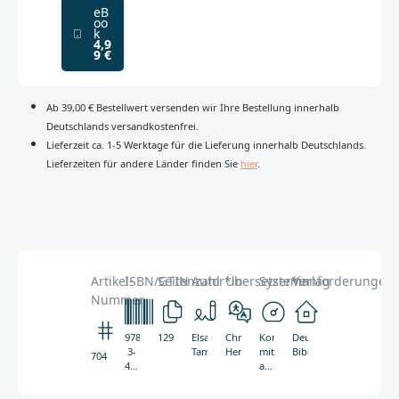
eB
oo
k
4,9
9 €
Ab 39,00 € Bestellwert versenden wir Ihre Bestellung innerhalb
Deutschlands versandkostenfrei.
Lieferzeit ca. 1-5 Werktage für die Lieferung innerhalb Deutschlands.
Lieferzeiten für andere Länder finden Sie
hier
.
Artikel-
ISBN/GTIN
Seitenzahl
Autor*in
Übersetzer*in
Systemanforderungen
Verlag
Nummer
978-
129
Elsa
Christiane
Kompatibel
Deutsche
3-
Tamez
Herrlinger
mit
Bibelgesellschaft
7046
438-
allen
07046-
ebook
3
Readern