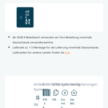
eB
oo
k
4,9
9 €
Ab 39,00 € Bestellwert versenden wir Ihre Bestellung innerhalb
Deutschlands versandkostenfrei.
Lieferzeit ca. 1-5 Werktage für die Lieferung innerhalb Deutschlands.
Lieferzeiten für andere Länder finden Sie
hier
.
Artikel-
ISBN/GTIN
Seitenzahl
Systemanforderungen
Verlag
Nummer
978-
106
Kompatibel
Deutsche
3-
mit
Bibelgesellschaft
7200
438-
allen