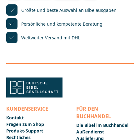
Dabei spielt der Wein als Zeichen für Wohlstand und
Segen eine herausragende Rolle. In diesem Buch
Größte und beste Auswahl
an Bibelausgaben
finden Sie die schönsten Wein- und Festgeschichten
der Bibel. Der Bogen spannt sich von Noach, dem
Persönliche und kompetente
Beratung
ersten Betrunkenen der Menschheitsgeschichte,
über Psalmworte, die den Wein besingen, und die
Weltweiter Versand mit DHL
Gastmähler Jesu bis hin zur kommenden Welt als
einer Feier ohne Ende. Entdecken Sie die Bibel von
ihrer lebensfreudigsten Seite! Die Bibeltexte werden
in der modernen Übersetzung der "Gute Nachricht
Bibel" wiedergegeben. Allen Geschichten ist jeweils
eine kurze Einleitung vorangestellt. Neuauflage des
2005 veröffentlichten Buches mit dem Titel "Wein-
und Festgeschichten der Bibel".Das eBook enthält
ein Wasserzeichen.Der AutorDr. Florian Voss ist
evangelischer Theologe. Nach einer Zeit als
wissenschaftlicher Mitarbeiter an der Universität des
Saarlandes ist er seit 2003 als Lektor für die
Deutsche Bibelgesellschaft
KUNDENSERVICE
FÜR DEN
tätig.______________________________________________________
BUCHHANDEL
_______Bei Fragen zur Produktsicherheit wenden Sie
Kontakt
sich bitte an:Deutsche BibelgesellschaftBalinger Str.
Fragen zum Shop
Die Bibel im Buchhandel
31 A70567 Stuttgartproduktsicherheit@dbg.de
Produkt-Support
Außendienst
Rechtliches
Auslieferung