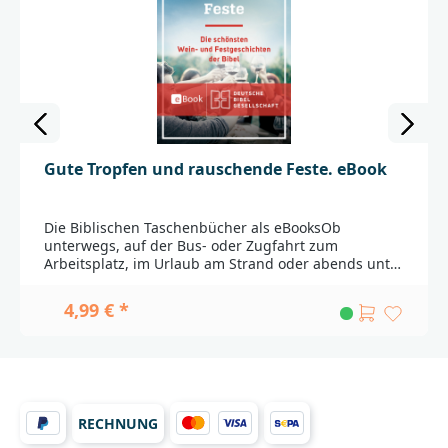
Gute Tropfen und rauschende Feste. eBook
Die Biblischen Taschenbücher als eBooksOb
unterwegs, auf der Bus- oder Zugfahrt zum
Arbeitsplatz, im Urlaub am Strand oder abends unter
der Bettdecke – erleben Sie die Bibel als
Lesevergnügen auf Ihrem eBook-Reader, Tablet oder
4,99 € *
Smartphone.Die thematische Zusammenstellung
berühmter wie unbekannter Texte eröffnet Ihnen
einen außergewöhnlichen Zugang zu Gottes
Wort.Die Bibel als Buch, das dem Menschen
Mäßigung und Enthaltsamkeit abverlangt – so
denken viele. Doch das ist einseitig. Denn die Bibel
RECHNUNG
ist auch voller Geschichten, die Lebensfreude
vermitteln und sogar dem Genuss das Wort reden.