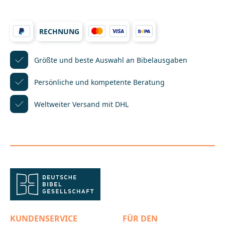
von sechs bis zwölf Jahren biblische Geschichten
selbständig, ganzheitlich und gemeinsam mit
anderen entdecken können. Sie lassen sich in
RECHNUNG
Kindergottesdienst, im Religionsunterricht, in der
Jungschar oder auf Freizeiten einsetzen.Die
Methoden in diesem Band eignen sich für das
Reflektieren in der Gruppe, meist im Anschluss an
Größte und beste Auswahl
an Bibelausgaben
eine biblische Geschichte. Mithilfe der Methoden
können Kinder biblische Geschichten in
Persönliche und kompetente
Beratung
verschiedene Zusammenhänge einordnen und sie
auf diese Weise deuten. Sie können Inhalte
Weltweiter Versand mit DHL
vergleichen, Aussagen unterscheiden lernen,
Ereignisse verstehen und bewerten. Und
zunehmend die eigene Position begründen, mit
anderen vergleichen und deren Perspektive
einbeziehen._____________________________________________
________________Bei Fragen zur Produktsicherheit
wenden Sie sich bitte an:Praxisverlag buch+musik
bm gGmbHHaeberlinstraße 1-370563
Stuttgartkontakt@praxisverlag-bm.de
KUNDENSERVICE
FÜR DEN