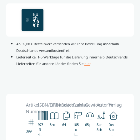
Bu
ch
7,9
9 €
Ab 39,00 € Bestellwert versenden wir Ihre Bestellung innerhalb
Deutschlands versandkostenfrei.
Lieferzeit ca. 1-5 Werktage für die Lieferung innerhalb Deutschlands.
Lieferzeiten für andere Länder finden Sie
hier
.
Artikel-
ISBN/GTIN
Einbandart
Seitenzahl
Format
Gewicht
Autor*in
Verlag
Nummer
978-
Broschur
64
105
65g
Sara
Deutsche
3-
x
Schmidt
Bibelgesellschaft
3990
438-
147
in
03990-
mm
Zusammenarbeit