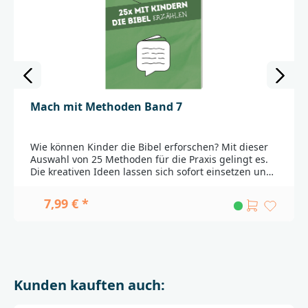
Mach mit Methoden Band 7
Wie können Kinder die Bibel erforschen? Mit dieser
Auswahl von 25 Methoden für die Praxis gelingt es.
Die kreativen Ideen lassen sich sofort einsetzen und
bereichern die bibeldidaktische Arbeit mit Kindern
ab 6 Jahren. Dabei steht das Erleben der Kinder und
7,99 € *
ihr Zugang zu den biblischen Geschichten im
Vordergrund.Die Methoden in diesen Bänden
schaffen Zugänge, damit Kinder biblische
Geschichten selbständig, ganzheitlich und
gemeinsam mit anderen entdecken können. Sie
lassen sich in Kindergottesdienst, im
Kunden kauften auch:
Religionsunterricht, in der Jungschar oder auf
Freizeiten einsetzen.In Kooperation mit buch&musik
ejw service und BLB Schweiz.