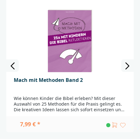
Mach mit Methoden Band 2
Wie können Kinder die Bibel erleben? Mit dieser
Auswahl von 25 Methoden für die Praxis gelingt es.
Die kreativen Ideen lassen sich sofort einsetzen und
bereichern die bibeldidaktische Arbeit mit Kindern
ab sechs Jahren. Dabei steht das Erleben der Kinder
7,99 € *
und ihr Zugang zu den biblischen Geschichten im
Vordergrund.Die Methoden in den »Mach-mit-
Methoden«-Bänden schaffen Zugänge, damit Kinder