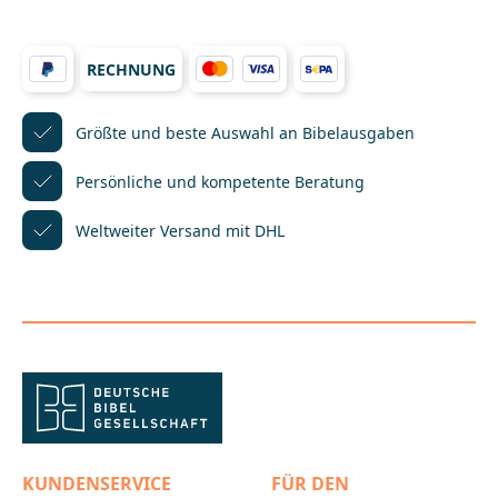
Geschichten selbständig, ganzheitlich und
gemeinsam mit anderen entdecken können. Sie
lassen sich in Kindergottesdienst, im
RECHNUNG
Religionsunterricht, in der Jungschar oder auf
Freizeiten einsetzen.In Kooperation mit buch&musik
ejw service und BLB
Schweiz.__________________________________________________
Größte und beste Auswahl
an Bibelausgaben
___________Bei Fragen zur Produktsicherheit wenden
Sie sich bitte an:Praxisverlag buch+musik bm
Persönliche und kompetente
Beratung
gGmbHHaeberlinstraße 1-370563
Stuttgartkontakt@praxisverlag-bm.de
Weltweiter Versand mit DHL
KUNDENSERVICE
FÜR DEN