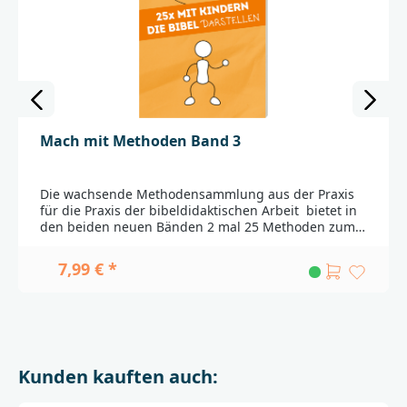
Mach mit Methoden Band 3
Die wachsende Methodensammlung aus der Praxis
für die Praxis der bibeldidaktischen Arbeit bietet in
den beiden neuen Bänden 2 mal 25 Methoden zum
Lesen der Bibel und zum spielerischen Darstellen
der biblischen Geschichten. Die kreativen Ideen
7,99 € *
lassen sich sofort einsetzen und erleichtern die
bibeldidaktische Arbeit mit Kindern ab sechs Jahren.
Dabei steht das Erleben der Kinder und ihr Zugang
zu den biblischen Geschichten im Vordergrund. Die
Methoden in den "Mach mit Methoden"-Bänden
schaffen kreative und erlebnisreiche Zugänge, damit
Kunden kauften auch:
Kinder zwischen sechs und zwölf Jahren biblische
Geschichten möglichst selbständig, ganzheitlich und
gemeinsam mit anderen entdecken können. Sie