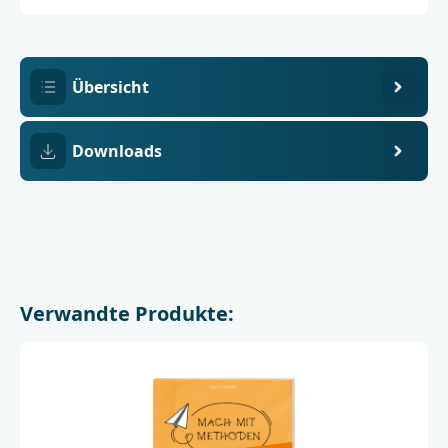
3
mit
buch+musik
ejw-
service
gmbh
Übersicht
Downloads
Verwandte Produkte: