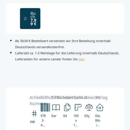
Bu
ch
7,9
9 €
Ab 39,00 € Bestellwert versenden wir Ihre Bestellung innerhalb
Deutschlands versandkostenfrei.
Lieferzeit ca. 1-5 Werktage für die Lieferung innerhalb Deutschlands.
Lieferzeiten für andere Länder finden Sie
hier
.
Artikel-
ISBN/GTIN
Einbandart
Seitenzahl
Format
Gewicht
Verlag
Nummer
978-
Kartoniert
64
105
65g
Deutsche
3-
x
Bibelgesellschaft
3987
438-
147
in
03987-
mm
Zusammenarbeit