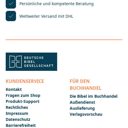
griechischen Übersetzung zu ihrer
Persönliche und kompetente
Beratung
hebräischenVorlage (insbesondere in Fällen, in
denen die Septuaginta vom masoretischen Text
Weltweiter Versand mit DHL
abweicht oder abzuweichen scheint). Außerdem sind
jedem Eintrag Angaben zur Wortstatistik und ggf.
weiterführende Literaturhinweise auf
Spezialuntersuchungen beigefügt.Nutzen Sie die
Gelegenheit, Ihre Studienbibliothek durch den
handlichen und stabilen Band der korrigierten
Neuausgabe zu
aktualisieren.____________________________________________
_________________Bei Fragen zur Produktsicherheit
wenden Sie sich bitte an:Deutsche
BibelgesellschaftBalinger Str. 31 A70567
Stuttgartproduktsicherheit@dbg.de
KUNDENSERVICE
FÜR DEN
BUCHHANDEL
Kontakt
Fragen zum Shop
Die Bibel im Buchhandel
Produkt-Support
Außendienst
Rechtliches
Auslieferung
Impressum
Verlagsvorschau
Datenschutz
Barrierefreiheit