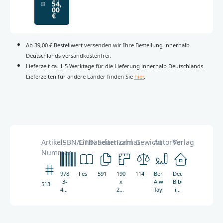
54,
00
€
Ab 39,00 € Bestellwert versenden wir Ihre Bestellung innerhalb
Deutschlands versandkostenfrei.
Lieferzeit ca. 1-5 Werktage für die Lieferung innerhalb Deutschlands.
Lieferzeiten für andere Länder finden Sie
hier
.
Artikel-
ISBN/GTIN
Einbandart
Seitenzahl
Format
Gewicht
Autor*in
Verlag
Nummer
978-
Festeinband
591
190
1141g
Bernard
Deutsche
3-
x
Alwyn
Bibelgesellschaft
5136
438-
240
Taylor
in
05136-
mm
Zusammenarbeit
3
mit
Hendrickson
Publishers