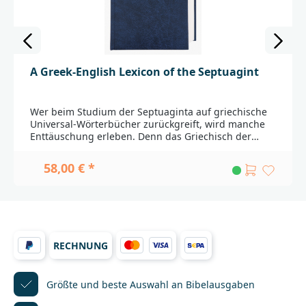
A Greek-English Lexicon of the Septuagint
Wer beim Studium der Septuaginta auf griechische
Universal-Wörterbücher zurückgreift, wird manche
Enttäuschung erleben. Denn das Griechisch der
Septuaginta weist als charakteristische
»Übersetzungs- Sprache« zahlreiche Besonderheiten
58,00 € *
auf, die in diesen Nachschlagewerken nur
unzureichend berücksichtig werden (z.B. neue
Wortschöpfungen, Sonderbedeutungen oder
eigentümliche Ausdrucksweisen der Übersetzer).Mit
dem Greek-English Lexicon of the Septuagint treten
an die Stelle solcher Enttäuschungen Entdeckungen.
RECHNUNG
Für den gesamten Wortbestand der Septuaginta-
Ausgabe von Rahlfs-Hanhart verzeichnet es die
besonderen Bedeutungsnuancen, kennzeichnet
neue griechische Wortschöpfungen und erörtert
Größte und beste Auswahl
an Bibelausgaben
speziell und ausführlich das Verhältnis der