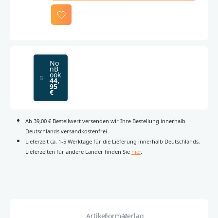
No
nB
ook
44,
95
€
Ab 39,00 € Bestellwert versenden wir Ihre Bestellung innerhalb
Deutschlands versandkostenfrei.
Lieferzeit ca. 1-5 Werktage für die Lieferung innerhalb Deutschlands.
Lieferzeiten für andere Länder finden Sie
hier
.
Artikel-
Format
Verlag