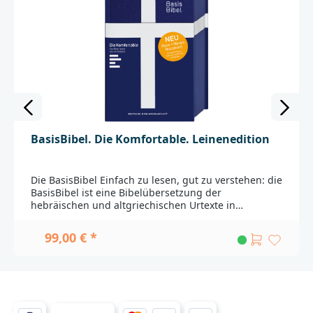
BasisBibel. Die Komfortable. Leinenedition
Die BasisBibel Einfach zu lesen, gut zu verstehen: die
BasisBibel ist eine Bibelübersetzung der
hebräischen und altgriechischen Urtexte in
moderner, verständlicher Sprache. Prägnante Sätze
und vertraute Worte, wissenschaftlich geprüft und in
99,00 € *
das Deutsch des 21. Jahrhunderts übersetzt: Das ist
die BasisBibel, die Bibel für das 21. Jahrhundert.
Dazu gibt es zahlreiche Wort- und Sacherklärungen
direkt am Text die das Verstehen des Textes
erleichtern.In der „komfortablen“ Ausgabe ist die
klare Sprache auch im Schriftbild sichtbar. Jede