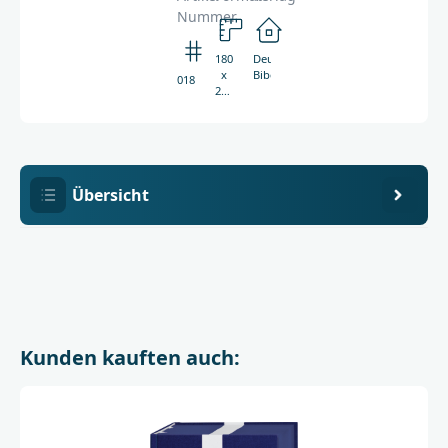
Nummer
180
Deutsche
x
Bibelgesellschaft
0185
245
mm
Übersicht
Kunden kauften auch: