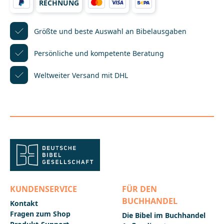
RECHNUNG
Sinneinheit wird auf einer eigenen Zeile
wiedergegeben. Dieser Sinnzeilenfall macht die
BasisBibel besonders angenehm zu lesen und ihre
Texte verständlich und einprägsam.Diese Ausgabe
Größte und beste Auswahl
an Bibelausgaben
trägt einen hochwertigen Leineneinband in
Königsblau.Die BasisBibel Leinenedition: die Bibel
Persönliche und kompetente
Beratung
lesen wie ein
Gedicht!__________________________________________________
Weltweiter Versand mit DHL
___________Bei Fragen zur Produktsicherheit wenden
Sie sich bitte an:Deutsche BibelgesellschaftBalinger
Str. 31 A70567 Stuttgartproduktsicherheit@dbg.de
KUNDENSERVICE
FÜR DEN
BUCHHANDEL
Kontakt
Fragen zum Shop
Die Bibel im Buchhandel