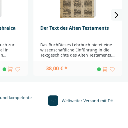
ebraica
Der Text des Alten Testaments
buch zur
Das BuchDieses Lehrbuch bietet eine
el in
wissenschaftliche Einführung in die
in
Textgeschichte des Alten Testaments.
es Glossar
Es behandelt den hebräischen Text
nführung
der Bibel, die Schriftrollen von
38,00 € *
Qumran, die Septuaginta sowie
____________
weitere antike Übersetzungen. Ziel,
i Fragen
Aufgabe und Methode der Textkritik
n Sie sich
werden ausführlich erklärt. Darüber
hinaus enthält der Band 48
r. 31
ganzseitige Bildtafeln, die einen
 und kompetente
Weltweiter Versand mit DHL
unmittelbaren Einblick in die
@dbg.de
Handschriftenüberlieferung und
Bibeldrucke geben. Ein
unverzichtbares Hilfsmittel für
Studierende, die sich mit der Biblia
Hebraica und der alttestamentlichen