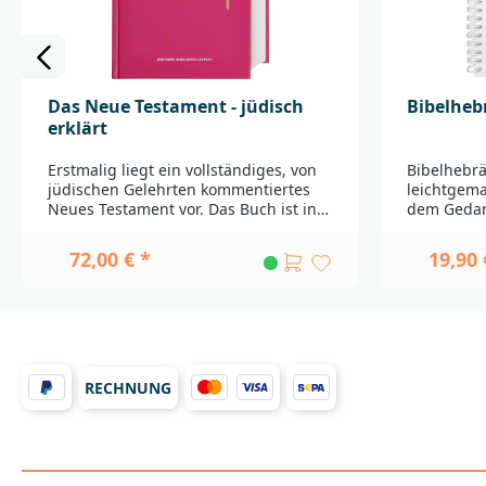
Stuttgartproduktsicherheit@dbg.de
Das Neue Testament - jüdisch
Bibelheb
erklärt
Erstmalig liegt ein vollständiges, von
Bibelhebrä
jüdischen Gelehrten kommentiertes
leichtgem
Neues Testament vor. Das Buch ist in
dem Gedank
einzigartiger Weise geeignet, die
hebräische
Verankerung der christlichen
nun die p
72,00 € *
19,90 
Verkündigung in ihrer jüdischen
Vorkenntni
Umwelt und die bleibende Beziehung
Sprachen w
des christlichen Glaubens zum
Schritt für
Judentum aufzuzeigen.Im ersten Teil
hebräische
ist die aktuelle Lutherübersetzung
anhand vie
zusammen mit Kommentaren aus
mit dem Bi
jüdischer Sicht zu jedem einzelnen
geübt._____
RECHNUNG
Bibelabschnitt wiedergegeben. Hinzu
___________
kommen 85 thematische Infoboxen, in
Produktsic
denen einzelne Fragestellungen
bitte an:D
vertieft werden. Informative
Bibelgesell
Bucheinleitungen runden diesen Teil
A70567