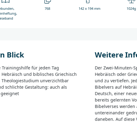
ebunden,
768
142 x 194 mm
1024g
enheftung,
eseband
n Blick
Weitere In
 Trainingshilfe für jeden Tag
Der Zwei-Minuten-Sp
s Hebräisch und biblisches Griechisch
Hebräisch oder Grie
as Theologiestudium unverzichtbar
und zu vertiefen. J
d schlichte Gestaltung: auch als
Bibelvers auf Hebrä
 geeignet
Deutsch, einer neue
bereits gelernten V
Bibelverses werden
untereinander gedru
daneben. Auf diese 