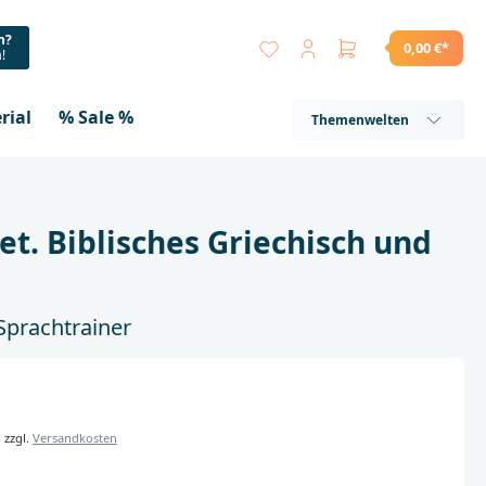
n?
0,00 €*
a!
rial
% Sale %
Themenwelten
t. Biblisches Griechisch und
Sprachtrainer
. zzgl.
Versandkosten