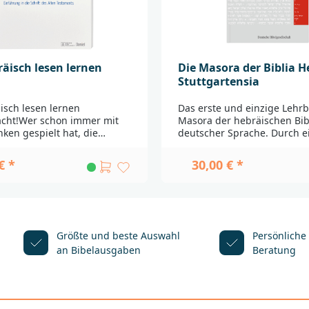
räisch lesen lernen
Die Masora der Biblia H
Stuttgartensia
isch lesen lernen
Das erste und einzige Lehr
acht!Wer schon immer mit
Masora der hebräischen Bib
en gespielt hat, die
deutscher Sprache. Durch e
 Sprache zu lernen, findet
umfangreiches kommentiert
assende Unterstützung.
ist es gleichermaßen als Ei
€ *
30,00 € *
sse der hebräischen
und als Nachschlagewerk
erden nicht vorausgesetzt.
geeignet._____________________
 Schritt wird das komplette
____________________________Be
 Alphabet vorgestellt und
zur Produktsicherheit wende
ler Beispiele in Verbindung
bitte an:Deutsche
beltext
BibelgesellschaftBalinger St
Größte und beste Auswahl
Persönliche
_______________________________
A70567
an Bibelausgaben
Beratung
______________Bei Fragen zur
Stuttgartproduktsicherheit
herheit wenden Sie sich
eutsche
schaftBalinger Str. 31