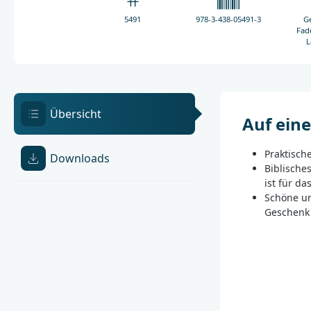
5491
978-3-438-05491-3
G
Fad
L
Übersicht
Auf eine
Praktische
Downloads
Biblische
ist für d
Schöne un
Geschenk