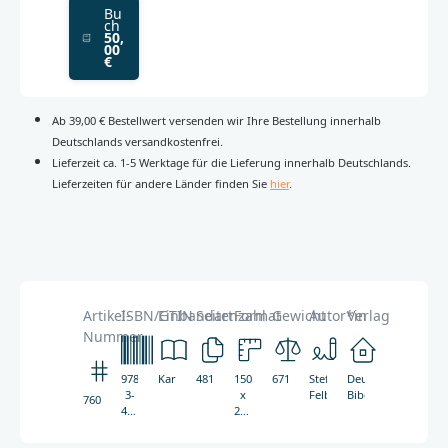
Bu
ch
50,
00
€
Ab 39,00 € Bestellwert versenden wir Ihre Bestellung innerhalb
Deutschlands versandkostenfrei.
Lieferzeit ca. 1-5 Werktage für die Lieferung innerhalb Deutschlands.
Lieferzeiten für andere Länder finden Sie
hier
.
Artikel-
ISBN/GTIN
Einbandart
Seitenzahl
Format
Gewicht
Autor*in
Verlag
Nummer
978-
Kartoniert
481
150
671g
Stefan
Deutsche
3-
x
Felber
Bibelgesellschaft
7600
438-
224
07600-
mm
7