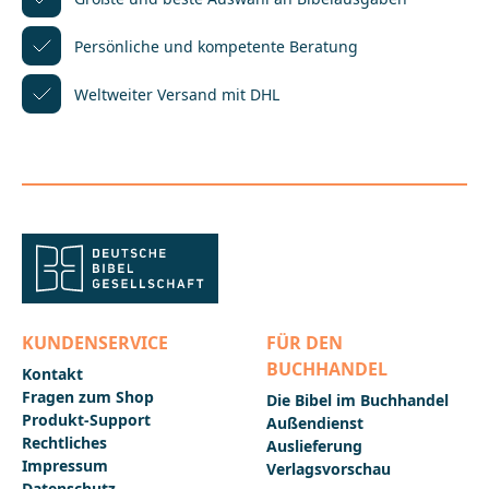
Leser erhalten in diesem Band nicht nur
authentische Hintergrundinformationen zu aktuellen
Persönliche und kompetente
Beratung
Bibelübersetzungen, sondern erfahren auch viel
über deren Zielgruppen. Dass sich der Focus dabei
Weltweiter Versand mit DHL
weitgehend auf deutsche Übersetzungen
konzentriert, zeugt von der ungeminderten Relevanz
dieses jahrtausendealten Buches auch für unsere
Gegenwartskultur.Der HerausgeberDr. theol.
Eberhard Werner, geb. 1966, ist Language Program
Manager bei SIL International für einen Bereich des
Nahen Ostens. Das 8. Forum Bibelübersetzung fand
im Mai 2012 unter seiner Leitung
statt.______________________________________________________
_______Bei Fragen zur Produktsicherheit wenden Sie
sich bitte an:Deutsche BibelgesellschaftBalinger Str.
31 A70567 Stuttgartproduktsicherheit@dbg.de
KUNDENSERVICE
FÜR DEN
BUCHHANDEL
Kontakt
Fragen zum Shop
Die Bibel im Buchhandel
Produkt-Support
Außendienst
Rechtliches
Auslieferung
Impressum
Verlagsvorschau
Datenschutz