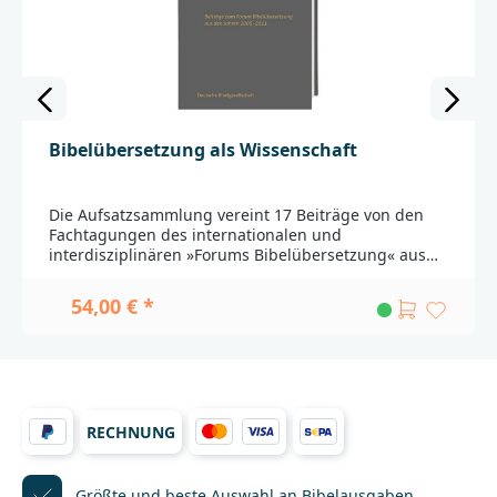
Bibelübersetzung als Wissenschaft
Die Aufsatzsammlung vereint 17 Beiträge von den
Fachtagungen des internationalen und
interdisziplinären »Forums Bibelübersetzung« aus
den Jahren 2005 bis 2011. Der Band bietet einen
spannenden Einblick in die Welt der gegenwärtigen
54,00 € *
Bibelübersetzungsarbeit der Bibelgesellschaften
und der Wycliff Bibelübersetzer. Von der Reflexion
grundlegender Übersetzungstheorien und
Erfahrungsberichten wird der Bogen geschlagen zu
gegenwärtigen Übersetzungsprojekten. Daneben
kommen auch die gesellschaftlichen
RECHNUNG
Rahmenbedingungen inklusive der Bedürfnisse des
Bibellesers und die exegetische Voraussetzungen für
ein sachgemäßes Übersetzen der Bibel zur
Sprache.Theologisch interessierte Leserinnen und
Größte und beste Auswahl
an Bibelausgaben