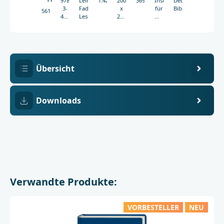
978-
Leineneinband,
1.426
200
3694g
Institut
Deutsche
3-
Fadenheftung,
x
für
Bibelgesellschaft
5618
438-
Leseband
275
Neutestamentliche
05618-
mm
Textforschung,
4
Münster
Übersicht
Downloads
Verwandte Produkte:
VORBESTELLER
NEU