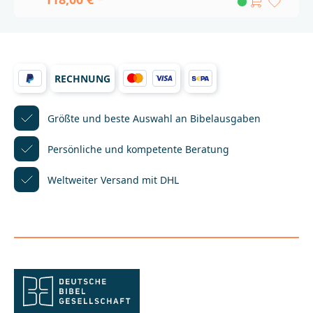
Katholischen Briefen liegt in zwei Teilbänden vor:Im
ersten Teilband (Band IV/1) findet sich der
griechische Text inklusive einem klar strukturierten,
umfangreichen textkritischen Apparat.Im zweiten
Teilband (Band IV/2) finden sich ergänzende
Materialien, die den textkritischen Apparat
RECHNUNG
entlasten.Der Band wird herausgegeben von
Barbara Aland, Kurt Aland, Gerd Mink, Holger
Strutwolf und Klaus Wachtel. Das Institut für
Neutestamentliche Textforschung ist ein
Größte und beste Auswahl
an Bibelausgaben
Universitätsinstitut in Münster, das die
Überlieferungsgeschichte des Neuen Testaments in
Persönliche und kompetente
Beratung
seiner griechischen Ursprache erforscht. Für die
Deutsche Bibelgesellschaft gibt es das Novum
Weltweiter Versand mit DHL
Testamentum Graece (»Nestle-Aland«), das Greek
New Testament sowie die Editio Critica Maior (ECM)
heraus. Für die ECM arbeitet es eng mit anderen
Institutionen und Wissenschaftlern
zusammen._______________________________________________
______________Bei Fragen zur Produktsicherheit
wenden Sie sich bitte an:Deutsche
BibelgesellschaftBalinger Str. 31 A70567
Stuttgartproduktsicherheit@dbg.de