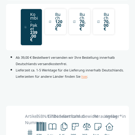
Ko
Bu
Bu
Bu
mbi
ch
ch
ch
-
120
70,
70,
Pak
,00
00
00
et
€
€
€
239
,00
€
Ab 39,00 € Bestellwert versenden wir Ihre Bestellung innerhalb
Deutschlands versandkostenfrei.
Lieferzeit ca. 1-5 Werktage für die Lieferung innerhalb Deutschlands.
Lieferzeiten für andere Länder finden Sie
hier
.
Artikel-
ISBN/GTIN
Einbandart
Seitenzahl
Format
Gewicht
Herausgeber*in
Verlag
Nummer