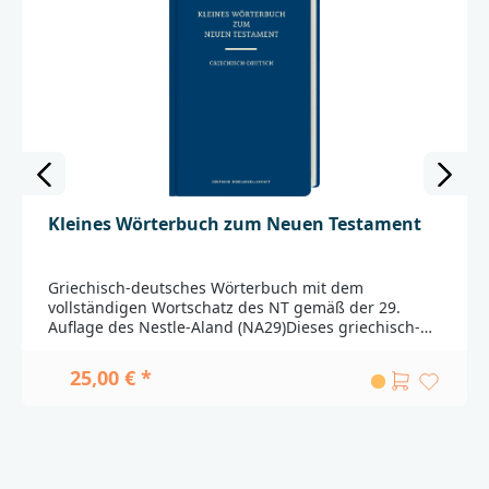
Kleines Wörterbuch zum Neuen Testament
Griechisch-deutsches Wörterbuch mit dem
vollständigen Wortschatz des NT gemäß der 29.
Auflage des Nestle-Aland (NA29)Dieses griechisch-
deutsche Wörterbuch zum Neuen Testament ist aus
den langjährigen Erfahrungen weltweiter
25,00 € *
Übersetzungsarbeit am Neuen Testament
entstanden. Es unterscheidet sich von traditionellen
Wörterbüchern: Statt die Bedeutung der Wörter nach
logisch-historischen Prinzipien aufzulisten, werden
die verschiedenen Bedeutungen nach ihrem
Gebrauch im Neuen Testament aufgeführt. Auf diese