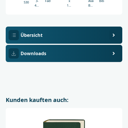
3-
Fadenheftung
x
Aland
Bibelgesellschaft
5301
438-
194
Barbara
05301-
mm
Aland
5
Übersicht
Downloads
Kunden kauften auch: