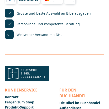
Schwerpunkt der Revision lag auf den Katholischen
Briefen, in denen der Obertext an über 30 Stellen
geändert wurde.Die Nova Vulgata ist die lateinische
Größte und beste Auswahl
an Bibelausgaben
Bibelübersetzung, wie sie in der Liturgie der
katholischen Kirche in Gebrauch ist. Sie geht auf das
Persönliche und kompetente
Beratung
Zweite Vatikanische Konzil zurück. Im Neuen
Testament liegt ihr der aktuelle wissenschaftliche
Weltweiter Versand mit DHL
Text zugrunde, der im Nestle-Aland wiedergegeben
ist. In dieser Ausgabe ist der Text der Nova Vulgata
mit einem Textapparat verbunden, der die
abweichenden Lesarten der Vulgata des Hieronymus,
der Sixto-Clementina und weiterer Vulgata-Ausgaben
darstellt.__________________________________________________
___________Bei Fragen zur Produktsicherheit wenden
Sie sich bitte an:Deutsche BibelgesellschaftBalinger
Str. 31 A70567 Stuttgartproduktsicherheit@dbg.de
KUNDENSERVICE
FÜR DEN
BUCHHANDEL
Kontakt
Fragen zum Shop
Die Bibel im Buchhandel
Produkt-Support
Außendienst