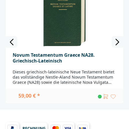
Novum Testamentum Graece NA28.
Griechisch-Lateinisch
Dieses griechisch-lateinische Neue Testament bietet
das vollständige Nestle-Aland Novum Testamentum
Graece (NA28) sowie die lateinische Nova Vulgata
(Editio typica altera 1986). Der griechische und der
lateinische Text sind auf gegenüberliegenden Seiten
59,00 € *
abgedruckt, sodass beide Ausgaben leicht
miteinander verglichen werden können.Für die 28.
Auflage wurde das Novum Testamentum Graece
grundlegend überarbeitet. So wurde der
textkritische Apparat durchgehend einfacher
strukturiert, außerdem wurden erstmals die Lesarten
RECHNUNG
der Papyri 117-127 verzeichnet. Ein besonderer