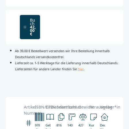
Bu
ch
42,
00
€
Ab 39,00 € Bestellwert versenden wir Ihre Bestellung innerhalb
Deutschlands versandkostenfrei.
Lieferzeit ca. 1-5 Werktage für die Lieferung innerhalb Deutschlands.
Lieferzeiten für andere Länder finden Sie
hier
.
Artikel-
ISBN/GTIN
Einbandart
Seitenzahl
Format
Gewicht
Herausgeber*in
Verlag
Nummer
978-
Gebunden,
816
140
427g
Kurt
Deutsche