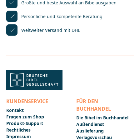
Zeugen erster und zweiter Ordnung. Außerdem
Größte und beste Auswahl
an Bibelausgaben
werden in dieser Ausgabe erstmals die Lesarten der
neu entdeckten Papyri 117-127 verzeichnet, die
Persönliche und kompetente
Beratung
besonders in der Apostelgeschichte interessante
Perspektiven eröffnen.Ein Schwerpunkt der Revision
Weltweiter Versand mit DHL
lag auf den Katholischen Briefen, wo die Ausgabe an
die »Editio Critica Maior« angepasst wurde. Das
führte zu über 30 Änderungen im Obertext sowie zu
einem in diesem Teil ganz neu erarbeiteten
textkritischen Apparat mit neuer Zeugen- und
Variantenauswahl.Auch die Verweisstellen am Rand
wurden systematisch überprüft und insbesondere
um Verweise auf frühjüdische Literatur ergänzt.Der
HerausgeberDas Institut für neutestamentliche
Textforschung ist ein Universitätsinstitut in Münster,
das die Überlieferungsgeschichte des Neuen
Testaments in seiner griechischen Ursprache
erforscht. Für die Deutsche Bibelgesellschaft gibt es
KUNDENSERVICE
FÜR DEN
neben dem Novum Testamentum Graece (»Nestle-
BUCHHANDEL
Aland«) auch das Greek New Testament und die
Kontakt
Editio Critica Maior
Fragen zum Shop
Die Bibel im Buchhandel
heraus.___________________________________________________
Produkt-Support
Außendienst
__________Bei Fragen zur Produktsicherheit wenden
Rechtliches
Auslieferung
Sie sich bitte an:Deutsche BibelgesellschaftBalinger
Impressum
Str. 31 A70567 Stuttgartproduktsicherheit@dbg.de
Verlagsvorschau