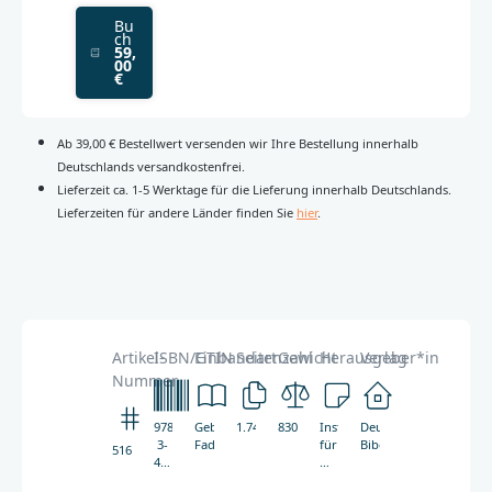
Bu
ch
59,
00
€
Ab 39,00 € Bestellwert versenden wir Ihre Bestellung innerhalb
Deutschlands versandkostenfrei.
Lieferzeit ca. 1-5 Werktage für die Lieferung innerhalb Deutschlands.
Lieferzeiten für andere Länder finden Sie
hier
.
Artikel-
ISBN/GTIN
Einbandart
Seitenzahl
Gewicht
Herausgeber*in
Verlag
Nummer
978-
Gebunden,
1.742
830g
Institut
Deutsche
3-
Fadenheftung
für
Bibelgesellschaft
5162
438-
Neutestamentliche
05162-
Textforschung,