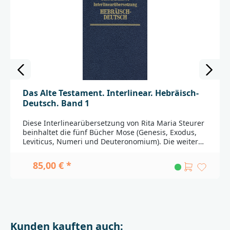
Das Alte Testament. Interlinear. Hebräisch-
Deutsch. Band 1
Diese Interlinearübersetzung von Rita Maria Steurer
beinhaltet die fünf Bücher Mose (Genesis, Exodus,
Leviticus, Numeri und Deuteronomium). Die weiteren
Texte des Alten Testaments sind ebenfalls als
Interlinear-Ausgaben in vier weiteren Bänden
85,00 € *
erhältlich.Für ein vertieftes Verständnis des Alten
Testaments ist es (beinahe) unerlässlich, den Text in
seiner Originalsprache zu studieren. Mit den bisher
verfügbaren Ausgaben fiel das denjenigen schwer,
die über keine fortgeschrittenen Hebräisch-
Kenntnisse verfügen. Nun gibt es auch bei der
Kunden kauften auch:
Deutschen Bibelgesellschaft eine