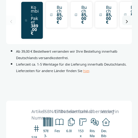
Ko
Bu
Bu
Bu
Bu
mbi
ch
ch
ch
ch
-
85,
85,
85,
85,
Pak
00
00
00
00
et
€
€
€
€
389
,00
€
Ab 39,00 € Bestellwert versenden wir Ihre Bestellung innerhalb
Deutschlands versandkostenfrei.
Lieferzeit ca. 1-5 Werktage für die Lieferung innerhalb Deutschlands.
Lieferzeiten für andere Länder finden Sie
hier
.
Artikel-
ISBN/GTIN
Einbandart
Seitenzahl
Format
Übersetzer*in
Verlag
Nummer
978-
Festeinband
6.000
153
Rita
Deutsche
3-
x
Maria
Bibelgesellschaft
5181