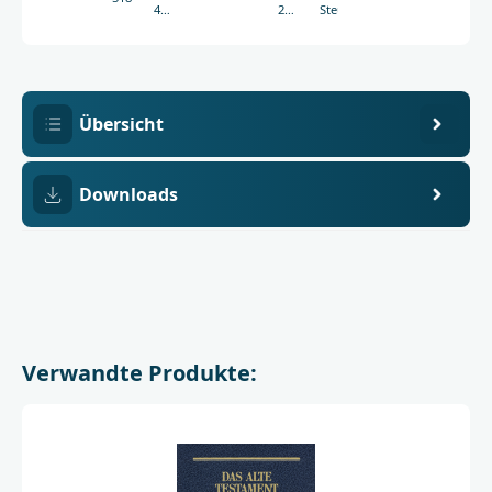
438-
227
Steurer
05181-
mm
3
Übersicht
Downloads
Verwandte Produkte: