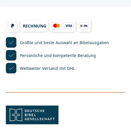
Deutschen Bibelgesellschaft eine
Interlinearausgabe, die den Einstieg in die Lektüre
des griechischen Neuen Testaments so leicht wie
möglich macht.Die Ausgabe vereint den
griechischen Text der 28. Auflage des Nestle-Aland
RECHNUNG
Novum Testamentum Graece mit der
Interlinearübersetzung von Ernst Dietzfelbinger. Die
Interlinearübersetzung steht jeweils direkt unter
dem griechischen Text, sodass die Bedeutung jedes
Größte und beste Auswahl
an Bibelausgaben
griechischen Wortes unmittelbar nachvollzogen
werden
Persönliche und kompetente
Beratung
kann._____________________________________________________
________Bei Fragen zur Produktsicherheit wenden Sie
Weltweiter Versand mit DHL
sich bitte an:Deutsche BibelgesellschaftBalinger Str.
31 A70567 Stuttgartproduktsicherheit@dbg.de