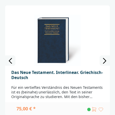
Interlinearausgabe, die den Einstieg in die Lektüre
des hebräischen Alten Testaments so leicht wie
möglich macht.Die Ausgabe vereint den hebräischen
Text der Biblia Hebraica Stuttgartensia mit der
Transkription des hebräischen Grundtextes. Die
Interlinearübersetzung steht jeweils direkt unter
dem hebräischen Text, sodass die Bedeutung jedes
hebräischen Wortes unmittelbar nachvollzogen
werden
kann._____________________________________________________
________Bei Fragen zur Produktsicherheit wenden Sie
sich bitte an:Deutsche BibelgesellschaftBalinger Str.
31 A70567 Stuttgartproduktsicherheit@dbg.de
Das Neue Testament. Interlinear. Griechisch-
Deutsch
Für ein vertieftes Verständnis des Neuen Testaments
ist es (beinahe) unerlässlich, den Text in seiner
Originalsprache zu studieren. Mit den bisher
verfügbaren Ausgaben fiel das denjenigen schwer,
die über keine fortgeschrittene Griechisch-
75,00 € *
Kenntnisse verfügen. Nun gibt es auch bei der